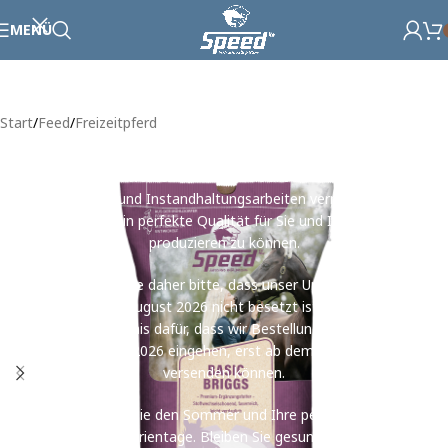
MENÜ
Liebe Kundinnen und Kunden,
Start
/
Feed
/
Freizeitpferd
wir nutzen den Sommer, um Kraft zu tanken und
Energie für spannende neue Projekte zu schöpfen!
Zugleich werden in dieser Zeit alle notwendigen
Wartungs- und Instandhaltungsarbeiten verrichtet, um
weiterhin perfekte Qualität für Sie und Ihr Tier
produzieren zu können.
Beachten Sie daher bitte, dass unser Unternehmen
vom 10.-14. August 2026 nicht besetzt ist. Bitte haben
Sie Verständnis dafür, dass wir Bestellungen, die nach
dem 05.08.2026 eingehen, erst ab dem 18.08.2026
versenden können.
Genießen Sie den Sommer und Ihre persönlichen
Ferientage. Bleiben Sie gesund!